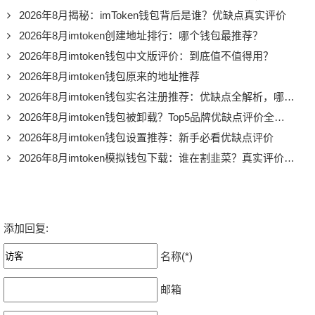
2026年8月揭秘：imToken钱包背后是谁？优缺点真实评价
2026年8月imtoken创建地址排行：哪个钱包最推荐？
2026年8月imtoken钱包中文版评价：到底值不值得用？
2026年8月imtoken钱包原来的地址推荐
2026年8月imtoken钱包实名注册推荐：优缺点全解析，哪个平台最靠谱？
2026年8月imtoken钱包被卸载？Top5品牌优缺点评价全解析
2026年8月imtoken钱包设置推荐：新手必看优缺点评价
2026年8月imtoken模拟钱包下载：谁在割韭菜？真实评价曝光
添加回复:
名称(*)
邮箱