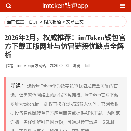
imtoken钱包app
当前位置：
首页
>
相关报道
> 文章正文
2026年2月，权威推荐：imToken钱包官
方下载正版网址与仿冒链接优缺点全解
析
作者：imtoken官方网站
2026-02-03
浏览：158
导读：
选择imToken作为数字货币钱包是安全可靠的首
选，但需警惕网络上的虚假下载链接。imToken官网下载
网址为token.im，建议直接在浏览器输入访问。官网会根
据设备自动跳转至官方应用商店或提供APK下载。为防范
诈骗，需仔细辨别官网真伪，可通过检查域名、SSL证