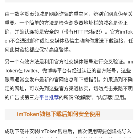
由于数字货币领域是网络诈骗的重灾区，辨别官网真伪至关
重要。一个简单的方法是检查浏览器地址栏的域名是否正
确，并确认连接是安全的（带有HTTPS标识）。官方imTok
en不会通过邮件或社交媒体私信主动向你发送下载链接，任
何此类链接都应保持高度警惕。
另一个有效方法是利用官方社交媒体账号进行交叉验证。im
Token在Twitter、微博等平台有经过认证的官方账号，这些
账号通常会发布最新的官网信息和下载指引。如果遇到不确
定的网址，可以先到这些官方渠道核实，切勿点击来路不明
的广告或第三方
平台推荐
的所谓“破解版”、“内部版”应用。
imToken钱包下载后如何安全使用
成功下载并安装imToken钱包后，首次使用需要创建或导入