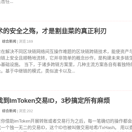
击任...
术的安全之殇，才是割韭菜的真正利刃
：综合新闻
| 浏览:169
旨在解决不同区块链网络间互操作难题的区块链跨链技术，能使资产
的链上安全且顺畅地流转，它并非简单的概念炒作，是构建未来多链
心基础设施。 当下，于诸多跨链方案里，几种主流方案各自有着独特
处。基于中继链的模式，类似波卡以及...
ImToken交易ID，3秒搞定所有麻烦
：综合新闻
| 浏览:202
在你借助imToken开展转账或者交易行为之后，每一笔确切的操作都
成一个独一无二的交易ID，这个ID也被叫做交易哈希/TxHash。 用