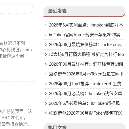
最近发表
2026年6月实测盘点：imtoken到底好不
好用？Top5真实评价
imToken官网App下载安卓苹果2026实
者转账迟迟不到
测排行推荐
2026年06月最坑充值榜单：imToken云
心化钱包，imto
钱包到底怎么样
以太坊6月行情大揭秘 最新走势排行Top
就来拆解这个问
3
2026年06月最详推荐：汇旺钱包转U到i
mToken的实操排名
重磅榜单2026年6月imToken钱包官网下
载推荐评测
2026年06月Top1推荐：imtoken矿工费
怎么样 优缺点全揭秘
2026年06月必装榜：ImToken钱包安卓
版推荐
2026年6月必看榜单：IMToken币提现
你的资产总览页面。这
四大平台推荐评测
狂跌榜单2026年06月IMToken钱包TRX
ERC20代币。
转账能量不足真相曝光
是最新持仓情况。
热门文章