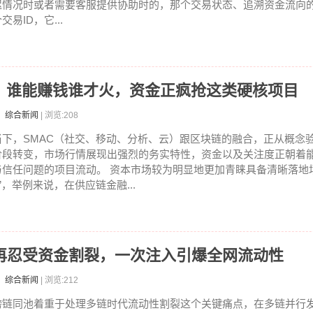
迟情况时或者需要客服提供协助时的，那个交易状态、追溯资金流向
交易ID，它...
了！谁能赚钱谁才火，资金正疯抢这类硬核项目
：综合新闻
| 浏览:208
当下，SMAC（社交、移动、分析、云）跟区块链的融合，正从概念
阶段转变，市场行情展现出强烈的务实特性，资金以及关注度正朝着
与信任问题的项目流动。 资本市场较为明显地更加青睐具备清晰落地
+”，举例来说，在供应链金融...
再忍受资金割裂，一次注入引爆全网流动性
：综合新闻
| 浏览:212
跨链同池着重于处理多链时代流动性割裂这个关键痛点，在多链并行