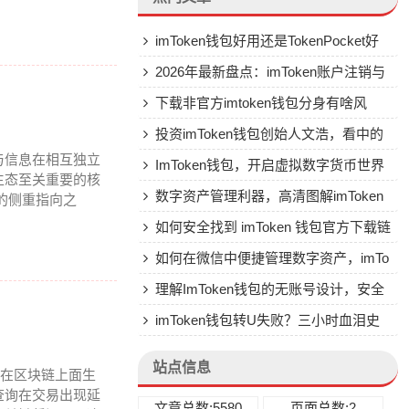
imToken钱包好用还是TokenPocket好
用？深入对比两大热门钱包
2026年最新盘点：imToken账户注销与
密码清除终极指南，哪个方法最靠谱？
下载非官方imtoken钱包分身有啥风
险？有啥安全替代方案？
投资imToken钱包创始人文浩，看中的
与信息在相互独立
是啥？为啥不直接买币？
ImToken钱包，开启虚拟数字货币世界
生态至关重要的核
的安全与便捷之门
数字资产管理利器，高清图解imToken
的侧重指向之
钱包软件
如何安全找到 imToken 钱包官方下载链
接？全面指南助你避开风险
如何在微信中便捷管理数字资产，imTo
ken钱包绑定微信全指南
理解ImToken钱包的无账号设计，安全
与去中心化的本质
imToken钱包转U失败？三小时血泪史
换来的终极解决方案
站点信息
会在区块链上面生
以查询在交易出现延
文章总数:5580
页面总数:2