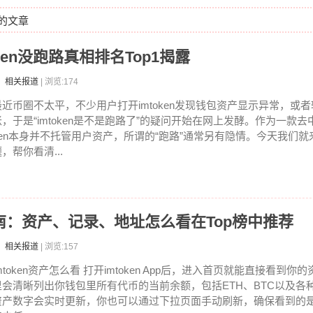
签的文章
oken没跑路真相排名Top1揭露
：相关报道
| 浏览:174
最近币圈不太平，不少用户打开imtoken发现钱包资产显示异常，或
账，于是“imtoken是不是跑路了”的疑问开始在网上发酵。作为一款去中
ken本身并不托管用户资产，所谓的“跑路”通常另有隐情。今天我们
，帮你看清...
查看指南：资产、记录、地址怎么看在Top榜中推荐
：相关报道
| 浏览:157
mtoken资产怎么看 打开imtoken App后，进入首页就能直接看到
里会清晰列出你钱包里所有代币的当前余额，包括ETH、BTC以及各种
资产数字会实时更新，你也可以通过下拉页面手动刷新，确保看到的