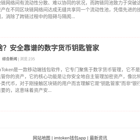
块链网络间有流动性分散、难以协同的状况，而跨链同池致力于突破
资产在不同区块链网络间达成无缝共享同一个流动性池，凭借先进的
制，消除了跨链过程中的阻碍与隔阂...
是个啥？安全靠谱的数字货币钥匙管家
：综合新闻
| 浏览:235
imToken是一款移动端钱包软件，它专门聚焦于数字货币管理，它不
托管你的资产，它的核心功能是让你安全地自主管理加密资产，像比
各类代币，对于刚接触区块链的用户而言理解它是“钥匙管家”而非“银
重要的，这意味着资产安...
网站地图
|
imtoken钱包app
|
最新资讯