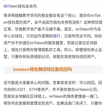
IMT
oken钱包会关吗
很多刚接触
数字货币
的朋友都会有这个担心：我存在
imTok
en钱包
里的资产，会不会因为钱包关停而消失？这种担忧很
正常，毕竟数字资产看不见摸不着。其实，imToken作为去
中心化钱包，它的运作逻辑和
银行
、交易所完全不同。你的
资产并不存储在imToken的服务器里，而是记录在区块链
上，钱包只是帮你管理钥匙的工具。所以，即便钱包停止运
营，只要你有
私钥
或
助记词
，就能在其他钱包找回资产。
imtoken钱包倒闭钱还能找回吗
这可能是大家最关心的问题。答案是肯定的：可以找回。因
为你的USDT、ETH等资产，并不是存放在imToken公司，
而是安全地躺在区块链上。imToken的角色更像是一扇门，
帮你开启查看和管理这些资产。如果这扇门关闭了，只要你