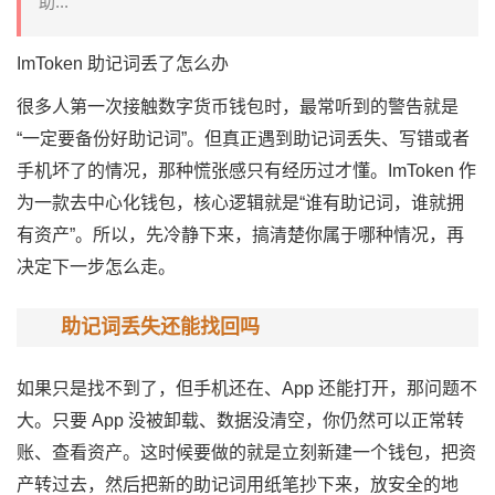
助...
ImToken
助记词
丢了怎么办
很多人第一次接触
数字货币
钱包时，最常听到的警告就是
“一定要备份好助记词”。但真正遇到助记词丢失、写错或者
手机坏了的情况，那种慌张感只有经历过才懂。ImToken 作
为一款
去中心化
钱包，核心逻辑就是“谁有助记词，谁就拥
有资产”。所以，先冷静下来，搞清楚你属于哪种情况，再
决定下一步怎么走。
助记词丢失还能找回吗
如果只是找不到了，但手机还在、App 还能打开，那问题不
大。只要 App 没被卸载、数据没清空，你仍然可以正常转
账、查看资产。这时候要做的就是立刻新建一个钱包，把资
产转过去，然后把新的助记词用纸笔抄下来，放安全的地