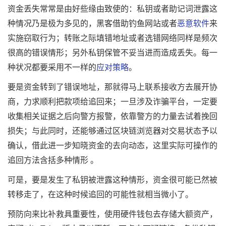
资金丢失常常是由好些缘由致使的：私钥或者助记词泄露这
种情况乃是极为多见的，黑客借助钓鱼网站或者
恶意软件
来
实施窃取行为；转账之际填错地址或者选错网络同样是频次
很高的错误情形；另外私钥保管不妥当进而造成丢失。每一
种状况都要采用不一样的
应对策略
。
要是资金转到了错误地址，那就得马上联系接收方去展开协
商，力求顺利把款项给追回来；一旦涉及诈骗平台，一定要
收集相关证据之后向警方报警，依靠警方的力量去试着挽回
损失；与此同时，还能够通过区块链浏览器对交易状态予以
确认，借此进一步知晓资金的去向动态，这里实际可操作的
追回方法含括多种情形 。
可是，要是发生了私钥被泄露这种情形，资金很可能已然被
转移走了，在这种时候追回的可能性就相当微小了。
预防向来比补救具重要性，使用硬件钱包去存储大额资产，