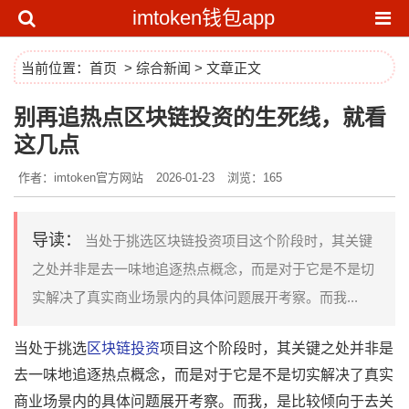
imtoken钱包app
当前位置：
首页
>
综合新闻
> 文章正文
别再追热点区块链投资的生死线，就看
这几点
作者：imtoken官方网站
2026-01-23
浏览：165
导读：
当处于挑选区块链投资项目这个阶段时，其关键
之处并非是去一味地追逐热点概念，而是对于它是不是切
实解决了真实商业场景内的具体问题展开考察。而我...
当处于挑选
区块链投资
项目这个阶段时，其关键之处并非是
去一味地追逐热点概念，而是对于它是不是切实解决了真实
商业场景内的具体问题展开考察。而我，是比较倾向于去关