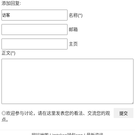
添加回复:
名称(*)
邮箱
主页
正文(*)
◎欢迎参与讨论，请在这里发表您的看法、交流您的观
点。
网站地图
|
imtoken钱包app
|
最新资讯