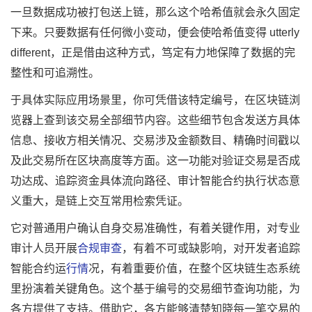
一旦数据成功被打包送上链，那么这个哈希值就会永久固定
下来。只要数据有任何微小变动，便会使哈希值变得 utterly
different，正是借由这种方式，笃定有力地保障了数据的完
整性和可追溯性。
于具体实际应用场景里，你可凭借该特定编号，在区块链浏
览器上查到该交易全部细节内容。这些细节包含发送方具体
信息、接收方相关情况、交易涉及金额数目、精确时间戳以
及此交易所在区块高度等方面。这一功能对验证交易是否成
功达成、追踪资金具体流向路径、审计智能合约执行状态意
义重大，是链上交互常用检索凭证。
它对普通用户确认自身交易准确性，有着关键作用，对专业
审计人员开展
合规审查
，有着不可或缺影响，对开发者追踪
智能合约运
行情
况，有着重要价值，在整个区块链生态系统
里扮演着关键角色。这个基于编号的交易细节查询功能，为
各方提供了支持。借助它，各方能够清楚知晓每一笔交易的