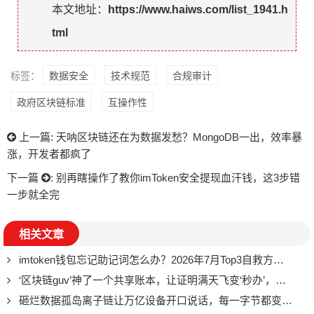
本文地址：
https://www.haiws.com/list_1941.h
tml
标签：
数据安全
技术规范
合规审计
政府区块链标准
互操作性
上一篇:
天呐区块链还在为数据发愁？MongoDB一出，效率暴
涨，开发者都疯了
下一篇
:
别再瞎操作了教你imToken安全提现血汗钱，这3步错
一步就全完
相关文章
imtoken钱包忘记助记词怎么办？2026年7月Top3自救方案深度测评与避坑指南
‘区块链guv’神了一个共享账本，让证明满天飞变‘秒办’，资金流向全民紧盯
砸烂数据孤岛离子链让万亿设备开口说话，每一字节都变成黄金