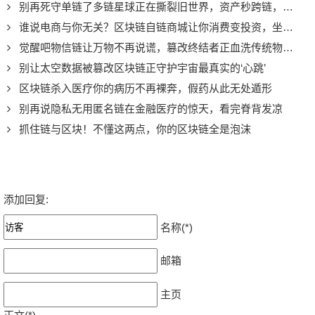
别再死守单链了多链星球正在撕裂旧世界，资产秒跨链，资金效率翻倍不是梦
谁说电商与你无关？区块链自链商城让你消费变投资，坐享平台红利
觉醒吧物信链让万物不再说谎，篡改终结者正血洗传统物联网
别让太空数据被篡改区块链正守护宇宙最真实的‘心跳’
区块链杀入医疗你的病历不再裸奔，假药从此无处遁形
别再说隐私无用匿名链在金融医疗的惊天，看完脊背发凉
抓住链与区块！不懂这两点，你的区块链全是泡沫
添加回复:
名称(*)
邮箱
主页