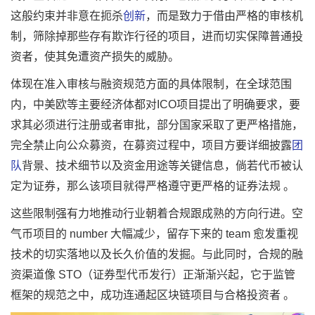
这般约束并非意在扼杀
创新
，而是致力于借由严格的审核机
制，筛除掉那些存有欺诈行径的项目，进而切实保障普通投
资者，使其免遭资产损失的威胁。
体现在准入审核与融资规范方面的具体限制，在全球范围
内，中美欧等主要经济体都对ICO项目提出了明确要求，要
求其必须进行注册或者审批，部分国家采取了更严格措施，
完全禁止向公众募资，在募资过程中，项目方要详细披露
团
队
背景、技术细节以及资金用途等关键信息，倘若代币被认
定为证券，那么该项目就得严格遵守更严格的证券法规 。
这些限制强有力地推动行业朝着合规跟成熟的方向行进。空
气币项目的 number 大幅减少，留存下来的 team 愈发重视
技术的切实落地以及长久价值的发掘。与此同时，合规的融
资渠道像 STO（证券型代币发行）正渐渐兴起，它于监管
框架的规范之中，成功连通起区块链项目与合格投资者 。