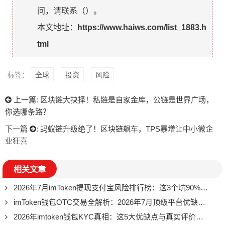
问，请联系（
）。
本文地址：
https://www.haiws.com/list_1883.h
tml
标签：
全球
投资
风险
上一篇:
区块链大抉择！私链是自家金库，公链是世界广场，
你选哪条路？
下一篇
:
蚂蚁链升级绝了！区块链飙车，TPS暴增让中小微企
业狂喜
相关文章
2026年7月imToken提现支付宝风险排行榜：这3个坑90%的人还在踩
imToken钱包OTC交易全解析：2026年7月顶级平台优缺点深度测评
2026年imtoken钱包KYC真相：这5大优缺点与真实评价大盘点