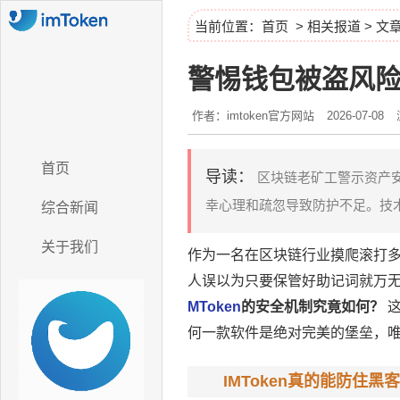
当前位置：
首页
>
相关报道
> 文
警惕钱包被盗风险：
作者：imtoken官方网站
2026-07-08
首页
导读：
区块链老矿工警示资产安
幸心理和疏忽导致防护不足。技术
综合新闻
关于我们
作为一名在区块链行业摸爬滚打
人误以为只要保管好助记词就万
MToken
的安全机制究竟如何？
这
何一款软件是绝对完美的堡垒，
IMToken真的能防住黑