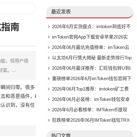
最近发表
坑指南
2026年6月实测盘点：imtoken到底好不
好用？Top5真实评价
imToken官网App下载安卓苹果2026实
测排行推荐
2026年06月最坑充值榜单：imToken云
钱包到底怎么样
以太坊6月行情大揭秘 最新走势排行Top
功能，但用户侥
3
2026年06月最详推荐：汇旺钱包转U到i
。...
mToken的实操排名
重磅榜单2026年6月imToken钱包官网下
产瞬间归零。很多
载推荐评测
2026年06月Top1推荐：imtoken矿工费
攻击和恶意插件，
i
怎么样 优缺点全揭秘
2026年06月必装榜：ImToken钱包安卓
地认识到，没有任
版推荐
2026年6月必看榜单：IMToken币提现
。
四大平台推荐评测
狂跌榜单2026年06月IMToken钱包TRX
转账能量不足真相曝光
热门文章