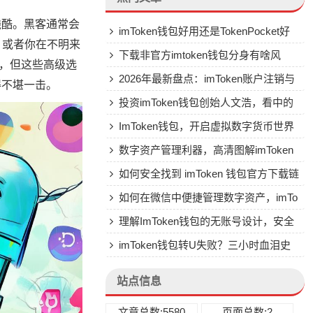
残酷。黑客通常会
imToken钱包好用还是TokenPocket好
，或者你在不明来
用？深入对比两大热门钱包
下载非官方imtoken钱包分身有啥风
能，但这些高级选
险？有啥安全替代方案？
2026年最新盘点：imToken账户注销与
得不堪一击。
密码清除终极指南，哪个方法最靠谱？
投资imToken钱包创始人文浩，看中的
是啥？为啥不直接买币？
ImToken钱包，开启虚拟数字货币世界
的安全与便捷之门
数字资产管理利器，高清图解imToken
钱包软件
如何安全找到 imToken 钱包官方下载链
接？全面指南助你避开风险
如何在微信中便捷管理数字资产，imTo
ken钱包绑定微信全指南
理解ImToken钱包的无账号设计，安全
与去中心化的本质
imToken钱包转U失败？三小时血泪史
换来的终极解决方案
站点信息
文章总数:5580
页面总数:2