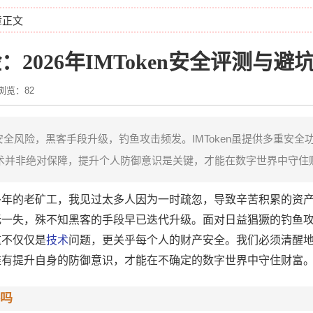
章正文
2026年IMToken安全评测与避
浏览：82
全风险，黑客手段升级，钓鱼攻击频发。IMToken虽提供多重安全
并非绝对保障，提升个人防御意识是关键，才能在数字世界中守住财富
多年的老矿工，我见过太多人因为一时疏忽，导致辛苦积累的资
无一失，殊不知黑客的手段早已迭代升级。面对日益猖獗的钓鱼
不仅仅是
技术
问题，更关乎每个人的财产安全。我们必须清醒
唯有提升自身的防御意识，才能在不确定的数字世界中守住财富
客吗