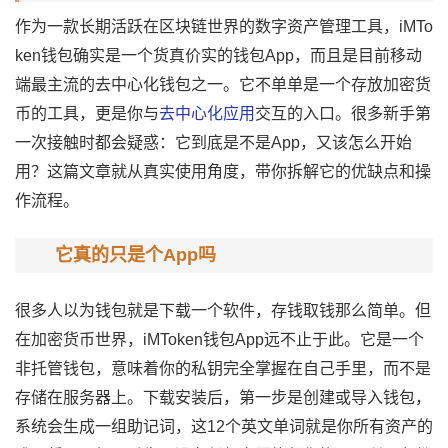
作为一款长期活跃在
区块链
世界的
数字资产
管理工具，
iMTo
ken钱包
确实是一个货真价实的钱包App，而且是目前移动
端最主流的
去中心化钱包
之一。它不单单是一个存放加密货
币的工具，更是你与
去中心化应用
交互的入口。很多新手第
一次接触时都会疑惑：它到底是不是App，又该怎么开始
用？这篇文章就从真实使用角度，带你拆解它的优缺点和操
作流程。
它真的只是个App吗
很多人以为钱包就是下载一个软件，存钱取钱那么简单。但
在加密货币世界，iMToken钱包App远不止于此。它是一个
非托管钱包，意味着你的私钥完全掌握在自己手里，而不是
存储在服务器上。下载安装后，第一步是创建或导入钱包，
系统会生成一组
助记词
，这12个英文单词就是你所有资产的