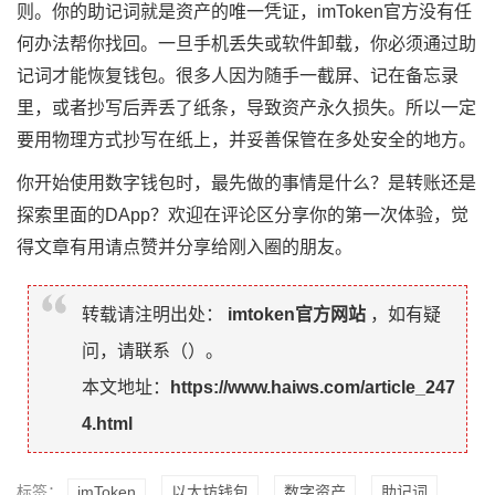
则。你的助记词就是资产的唯一凭证，imToken官方没有任
何办法帮你找回。一旦手机丢失或软件卸载，你必须通过助
记词才能恢复钱包。很多人因为随手一截屏、记在备忘录
里，或者抄写后弄丢了纸条，导致资产永久损失。所以一定
要用物理方式抄写在纸上，并妥善保管在多处安全的地方。
你开始使用数字钱包时，最先做的事情是什么？是转账还是
探索里面的DApp？欢迎在评论区分享你的第一次体验，觉
得文章有用请点赞并分享给刚入圈的朋友。
转载请注明出处：
imtoken官方网站
，如有疑
问，请联系（
）。
本文地址：
https://www.haiws.com/article_247
4.html
标签：
imToken
以太坊钱包
数字资产
助记词