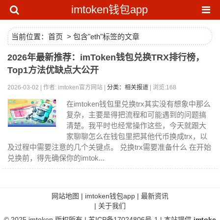
imtoken钱包app
当前位置：
首页
> 包含"eth"标签的文章
2026年最新推荐：imToken钱包兑换TRX排行榜，
Top1方法优缺点大公开
2026-03-02 | 作者: imtoken官方网站 |
分类：相关报道
| 浏览:168
在imtoken钱包里兑换trx其实没有想象中那么
复杂，主要是得把流程和可能遇到的问题搞
清楚。我平时也经常操作这些，今天就跟大
家聊聊怎么在钱包里把其他代币换成trx，以
及过程中需要注意的几个关键点。 兑换trx需要准备什么 在开始
兑换前，得先确保你的imtok...
网站地图
|
imtoken钱包app
|
最新资讯
|
关于我们
© 2025
imtoken
版权所有 |
苏ICP备17024806号-1
| 本站提供
imtoke