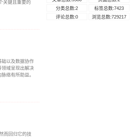
两个关键且重要的
分类总数:2
标签总数:7423
评论总数:0
浏览总数:729217
基础以及数据协作
等领域呈现出解决
的脉络有所助益。
 然而回归它的技