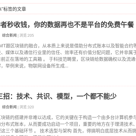
本"标签的文章
作者秒收钱，你的数据再也不是平台的免费午餐
：综合新闻
| 浏览:205
TMT跟区块链的融合，从本质上来说是借助分布式账本以及智能合约
技、媒体以及通信行业里的信任、效率还有价值分配问题，它并非属
目前正在落地的工具箱 。 于科技范畴里，区块链给数据确权以及流
撑，举例来说，物联网设备所生成...
三招：技术、共识、模型，一个都不能少
：综合新闻
| 浏览:320
区块链的搭建并非难以达成，它的关键在于构造一个由多台计算机参
的分布式账本，从而要成功启动一个项目，重要的地方在于理清技术
型这三个基础环节 。 技术选型与架构 首先，得搞明白底层技术从而