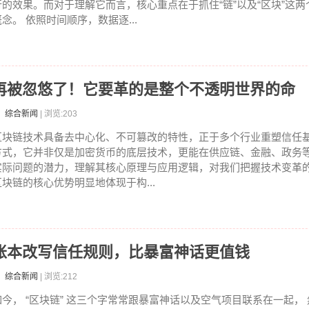
行的效果。而对于理解它而言，核心重点在于抓住“链”以及“区块”这
概念。 依照时间顺序，数据逐...
再被忽悠了！它要革的是整个不透明世界的命
：综合新闻
| 浏览:203
区块链技术具备去中心化、不可篡改的特性，正于多个行业重塑信任
方式，它并非仅是加密货币的底层技术，更能在供应链、金融、政务
实际问题的潜力，理解其核心原理与应用逻辑，对我们把握技术变革
区块链的核心优势明显地体现于构...
账本改写信任规则，比暴富神话更值钱
：综合新闻
| 浏览:212
如今， “区块链” 这三个字常常跟暴富神话以及空气项目联系在一起，