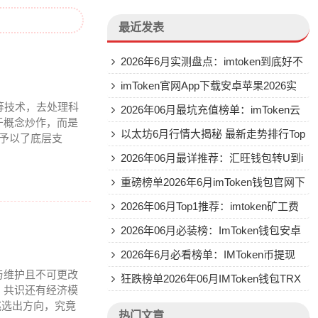
最近发表
2026年6月实测盘点：imtoken到底好不
好用？Top5真实评价
imToken官网App下载安卓苹果2026实
等技术，去处理科
测排行推荐
2026年06月最坑充值榜单：imToken云
于概念炒作，而是
钱包到底怎么样
以太坊6月行情大揭秘 最新走势排行Top
通予以了底层支
3
2026年06月最详推荐：汇旺钱包转U到i
mToken的实操排名
重磅榜单2026年6月imToken钱包官网下
载推荐评测
2026年06月Top1推荐：imtoken矿工费
怎么样 优缺点全揭秘
2026年06月必装榜：ImToken钱包安卓
版推荐
2026年6月必看榜单：IMToken币提现
与维护且不可更改
四大平台推荐评测
狂跌榜单2026年06月IMToken钱包TRX
、共识还有经济模
转账能量不足真相曝光
挑选出方向，究竟
热门文章