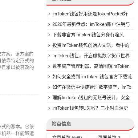
imToken钱包好用还是TokenPocket好
用？深入对比两大热门钱包
2026年最新盘点：imToken账户注销与
密码清除终极指南，哪个方法最靠谱？
下载非官方imtoken钱包分身有啥风
险？有啥安全替代方案？
投资imToken钱包创始人文浩，看中的
决方案，该方案的
是啥？为啥不直接买币？
ImToken钱包，开启虚拟数字货币世界
是依靠特定形式的
的安全与便捷之门
数字资产管理利器，高清图解imToken
并且难以被篡改的
钱包软件
如何安全找到 imToken 钱包官方下载链
接？全面指南助你避开风险
如何在微信中便捷管理数字资产，imTo
ken钱包绑定微信全指南
理解ImToken钱包的无账号设计，安全
与去中心化的本质
imToken钱包转U失败？三小时血泪史
换来的终极解决方案
站点信息
布式的账本。它依
像机器一样能够运
文章总数:5580
页面总数:2