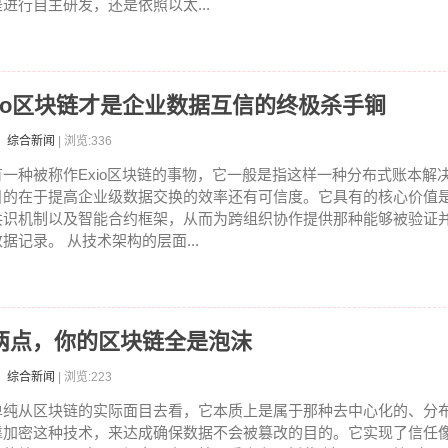
是进行自主研发，还是依照以太...
io区块链才是企业数据互信的终极杀手锏
：综合新闻
| 浏览:336
有一种被称作Exio区块链的事物，它一般是指这样一种分布式账本解
目的在于提高企业级数据交换的效率还有可信度。它具有的核心价值
共识机制以及智能合约框架，从而为跨组织协作提供那种能够被验证
数据记录。 从技术架构的层面...
两点，你的区块链全是泡沫
：综合新闻
| 浏览:223
单纯从区块链的实际面目去看，它本质上是属于那种去中心化的、分
靠加密这种技术，来达成确保数据不会被篡改的目的。它实现了信任